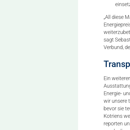
einset
„All diese 
Energieprei
weiterzube
sagt Sebast
Verbund, de
Transp
Ein weitere
Ausstattung
Energie- un
wir unsere 
bevor sie t
Kotriens we
reporten u