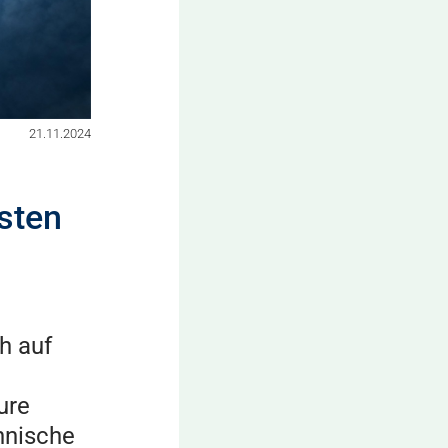
21.11.2024
sten
h auf
ure
hnische