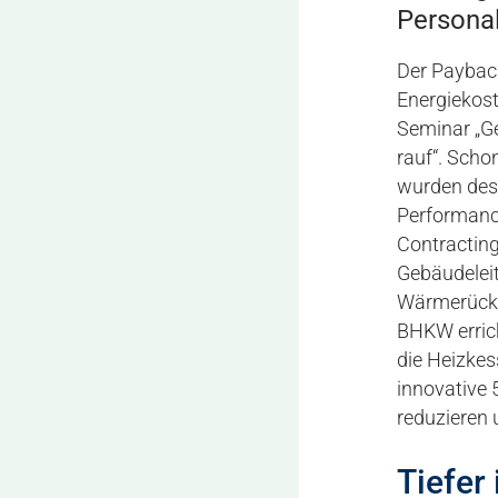
Persona
Der Paybac
Energiekost
Seminar „G
rauf“. Scho
wurden desh
Performanc
Contracting
Gebäudeleit
Wärmerückge
BHKW erric
die Heizkes
innovative
reduzieren 
Tiefer 