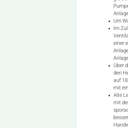
Pumpe
Anlage
Um Wär
Im Zul
Ventil
einer 
Anlage
Anlage
Über d
den He
auf 18
mit ei
Alte 
mit de
sporad
besser
Handwe