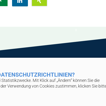
k
x
FKT)
Home
 DATENSCHUTZ­RICHTLINIEN?
Über Uns
Statistik­zwecke. Mit Klick auf „Ändern“ können Sie die
News & Wissen
e der Verwendung von Cookies zustimmen, klicken Sie bitt
Veranstaltungen
Industrieschaufenster
Service