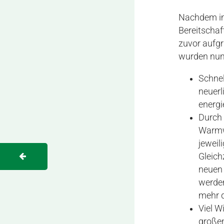
Nachdem im 
Bereitschaf
zuvor aufgr
wurden nun
Schnel
neuerl
energ
Durch 
Warmw
jeweil
Gleich
neuen
werde
mehr d
Viel W
großen