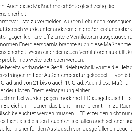
n. Auch diese Maßnahme erhöhte gleichzeitig die
nsicherheit.
meverluste zu vermeiden, wurden Leitungen konsequent i
uftbereich wurde unter anderem ein großer leistungsstark
ator gegen kleinere, effizientere Ventilatoren ausgetausch
enormen Energieersparnis brachte auch diese Maßnahme 
nsicherheit. Wenn einer der neuen Ventilatoren ausfällt, k
 problemlos weiterbetrieben werden.
ie bereits vorhandene Gebäudeleittechnik wurde die Heiz
izsträngen mit der Außentemperatur gekoppelt – von 6 b
 Grad und von 21 bis 6 auch 16 Grad. Auch diese Maßna
ner deutlichen Energieeinsparung einher.
Leuchtmittel wurden gegen moderne LED ausgetauscht - b
n Bereichen, in denen das Licht immer brennt, hin zu Räum
isch beleuchtet werden müssen. LED erzeugen nicht nur 
es Licht als die alten Leuchten, sie fallen auch seltener aus
rker bisher für den Austausch von ausgefallenen Leucht