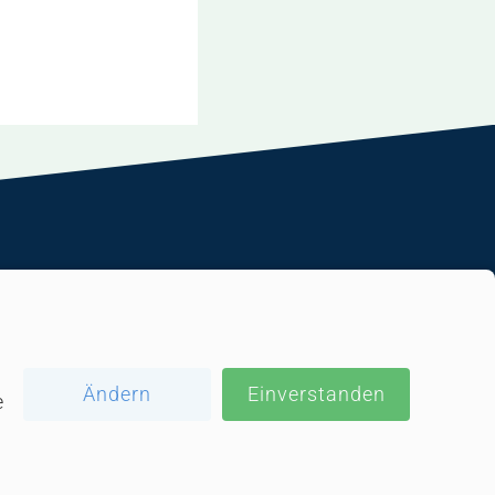
Impressum
Datenschutz
Ändern
Einverstanden
e
Wissensdatenbank
Fachmesse Krankenhaus
Technologie