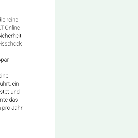
ie reine
T-Online-
icherheit
eisschock
spar-
eine
hrt, ein
stet und
nte das
 pro Jahr