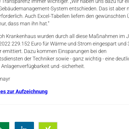
 Transparenz immer wichtiger. „Wir haben uns dazu für e
s Gebäudemanagement-System entschieden. Das ist aber n
forderlich. Auch Excel-Tabellen liefern den gewünschten Ü
nur, dass man ihn hat.“
eph Krankenhaus wurden durch all diese Maßnahmen im 
2022 229.152 Euro für Wärme und Strom eingespart und
 emittiert. Dazu kommen Einsparungen bei den
tsdiensten der Techniker sowie - ganz wichtig - eine deutl
 Anlagenverfügbarkeit und -sicherheit.
mayr
t es zur Aufzeichnung