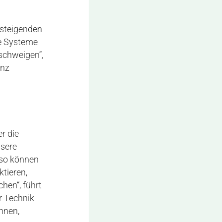
 steigenden
te Systeme
schweigen“,
enz
er die
nsere
 so können
ktieren,
hen“, führt
r Technik
nnen,