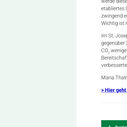
werde diese
etablierte
zwingend er
Wichtig ist 
Im St. Jos
gegenüber 
CO
weniger
2
Bereitschaf
verbesserte
Maria Thal
> Hier geh