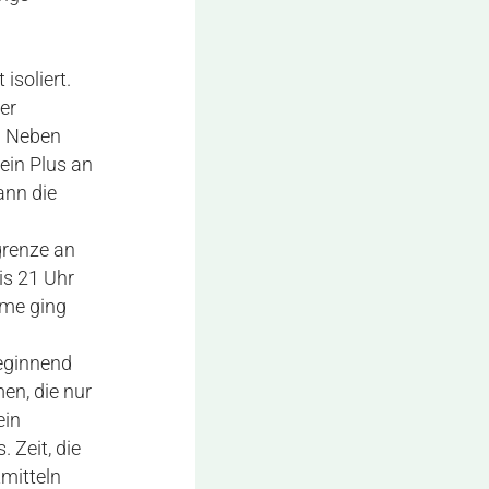
soliert.
er
t. Neben
ein Plus an
ann die
grenze an
is 21 Uhr
hme ging
eginnend
en, die nur
ein
. Zeit, die
mitteln