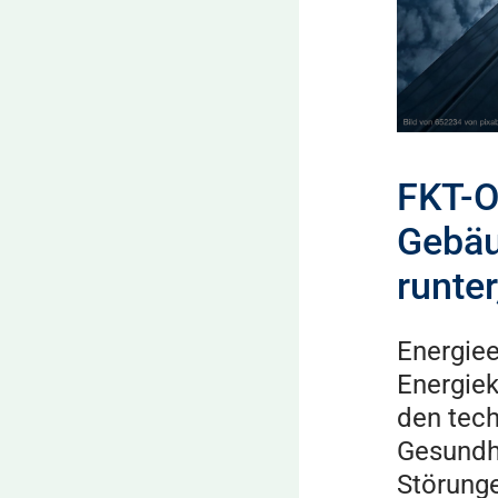
FKT-O
Gebäu
runte
Energie
Energie
den tech
Gesundhe
Störunge