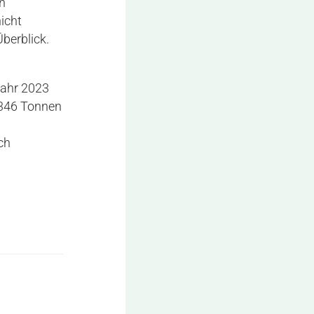
in
icht
berblick.
Jahr 2023
 346 Tonnen
ich