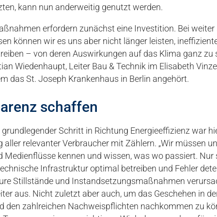
zten, kann nun anderweitig genutzt werden.
Maßnahmen erfordern zunächst eine Investition. Bei weiter
sen können wir es uns aber nicht länger leisten, ineffizien
treiben – von deren Auswirkungen auf das Klima ganz zu 
ian Wiedenhaupt, Leiter Bau & Technik im Elisabeth Vinz
m das St. Joseph Krankenhaus in Berlin angehört.
arenz schaffen
r grundlegender Schritt in Richtung Energieeffizienz war hi
 aller relevanter Verbraucher mit Zählern. „Wir müssen u
d Medienflüsse kennen und wissen, was wo passiert. Nur
technische Infrastruktur optimal betreiben und Fehler dete
eure Stillstände und Instandsetzungsmaßnahmen verursac
iter aus. Nicht zuletzt aber auch, um das Geschehen in de
nd den zahlreichen Nachweispflichten nachkommen zu kö