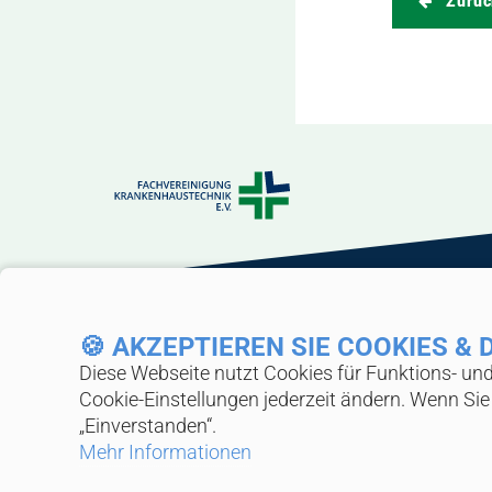
Zurüc
Fachvereinigung Krankenhaustechnik e.V. (
🍪 AKZEPTIEREN SIE COOKIES &
Gemeinsam Gesundheitstechnik gestalten
Diese Webseite nutzt Cookies für Funktions- und 
Mitglied werden
Cookie-Ein­stellungen jederzeit ändern. Wenn Si
„Einverstanden“.
Mehr Informationen
© 2026 FKT