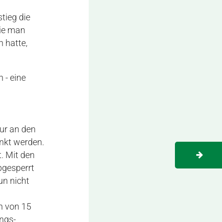
tieg die
die man
n hatte,
 - eine
ur an den
nkt werden.
. Mit den
bgesperrt
un nicht
h von 15
ungs-