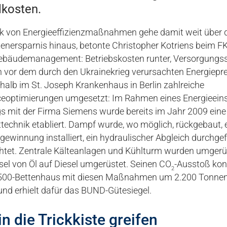
lkosten.
k von Energieeffizienzmaßnahmen gehe damit weit über d
enersparnis hinaus, betonte Christopher Kotriens beim FK
ebäudemanagement: Betriebskosten runter, Versorgungss
n vor dem durch den Ukrainekrieg verursachten Energiepr
alb im St. Joseph Krankenhaus in Berlin zahlreiche
eoptimierungen umgesetzt: Im Rahmen eines Energieein
s mit der Firma Siemens wurde bereits im Jahr 2009 eine
technik etabliert. Dampf wurde, wo möglich, rückgebaut, 
winnung installiert, ein hydraulischer Abgleich durchgefü
htet. Zentrale Kälteanlagen und Kühlturm wurden umgerü
sel von Öl auf Diesel umgerüstet. Seinen CO
-Ausstoß kon
2
 500-Bettenhaus mit diesen Maßnahmen um 2.200 Tonnen
und erhielt dafür das BUND-Gütesiegel.
in die Trickkiste greifen