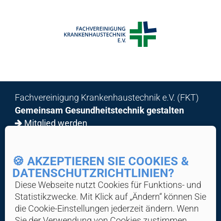
x
Fachvereinigung Krankenhaustechnik e.V. (FKT)
Gemeinsam Gesundheitstechnik gestalten
Mitglied werden
© 2026 FKT
🍪 AKZEPTIEREN SIE COOKIES &
DATENSCHUTZ­RICHTLINIEN?
Home
Über Uns
Diese Webseite nutzt Cookies für Funktions- und
Statistik­zwecke. Mit Klick auf „Ändern“ können Sie
News & Wissen
die Cookie-Ein­stellungen jederzeit ändern. Wenn
Veranstaltungen
Sie der Verwendung von Cookies zustimmen,