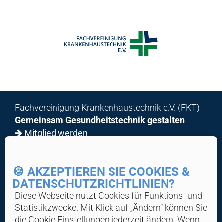
x
Fachvereinigung Krankenhaustechnik e.V. (FKT)
Gemeinsam Gesundheitstechnik gestalten
Mitglied werden
© 2026 FKT
🍪 AKZEPTIEREN SIE COOKIES &
Home
DATENSCHUTZ­RICHTLINIEN?
Über Uns
Diese Webseite nutzt Cookies für Funktions- und
News & Wissen
Statistik­zwecke. Mit Klick auf „Ändern“ können Sie
die Cookie-Ein­stellungen jederzeit ändern. Wenn
Veranstaltungen