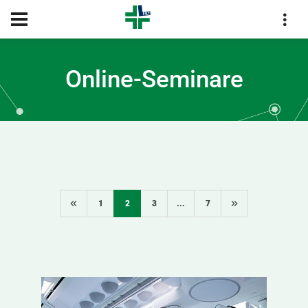
KONTAKT
Online-Seminare
1
2
3
...
7