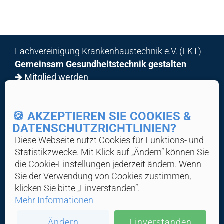
x
Fachvereinigung Krankenhaustechnik e.V. (FKT)
Gemeinsam Gesundheitstechnik gestalten
Mitglied werden
© 2026 FKT
🍪 AKZEPTIEREN SIE COOKIES &
Home
DATENSCHUTZ­RICHTLINIEN?
Über Uns
Diese Webseite nutzt Cookies für Funktions- und
News & Wissen
Statistik­zwecke. Mit Klick auf „Ändern“ können Sie
die Cookie-Ein­stellungen jederzeit ändern. Wenn
Veranstaltungen
Sie der Verwendung von Cookies zustimmen,
Industrieschaufenster
klicken Sie bitte „Einverstanden“.
Service
Mehr Informationen
Impressum
Datenschutz
Ändern
Einverstanden