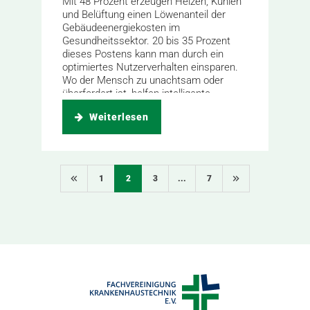
Mit 48 Prozent erzeugen Heizen, Kühlen
und Belüftung einen Löwenanteil der
Gebäudeenergiekosten im
Gesundheitssektor. 20 bis 35 Prozent
dieses Postens kann man durch ein
optimiertes Nutzerverhalten einsparen.
Wo der Mensch zu unachtsam oder
überfordert ist, helfen intelligente
Steuerungen.
Weiterlesen
1
2
3
...
7