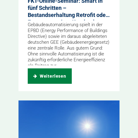
FKT-Online-Seminar: Smart in
fünf Schritten –
Bestandserhaltung Retrofit oder
Erneuerung einer Krankenhaus-
Gebäudeautomatisierung spielt in der
TGA
EPBD (Energy Performance of Buildings
Directive) sowie im daraus abgeleiteten
deutschen GEE (Gebäudeenergiegesetz)
eine zentrale Rolle. Aus gutem Grund:
Ohne sinnvolle Automatisierung ist die
zukünftig erforderliche Energieeffizienz
als Beitrag zur...
Weiterlesen